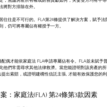
9條規定，無論房產所有權或財務貢獻如何，夫妻雙方均有平
法將對方排除在外。
居往往是不可行的。FLA第24條提供了解決方案，賦予法
則，仍可將專屬佔有權授予一方。
婚配偶才能依家庭法 FLA申請專屬佔有令。FLA並未賦予
此他們常需尋求其他法律救濟。當您能證明對該房產的所
割法提出索賠，或證明建構性信託主張, 才能有效保護您的
：家庭法(FLA) 第24條第3款因素