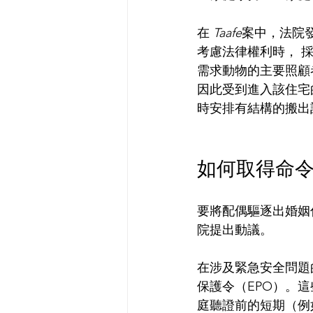
在 
Taafe
案中，法院
考慮法律權利時， 
需求動物的主要照顧
因此受到進入該住宅
時安排有結構的搬出
如何取得命
要將配偶驅逐出婚姻
院提出動議。
在涉及緊急安全問題
保護令（EPO）。
庭聽證前的短期（例