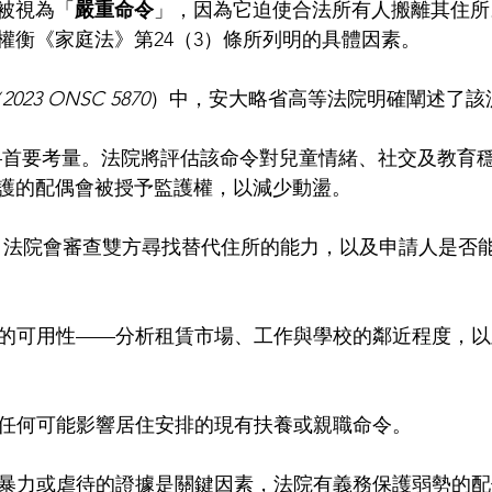
被視為「
嚴重命令
」，因為它迫使合法所有人搬離其住所
權衡《家庭法》第24（3）條所列明的具體因素。
案（2023 ONSC 5870
）中，安大略省高等法院明確闡述了該
益——首要考量。法院將評估該命令對兒童情緒、社交及教育
護的配偶會被授予監護權，以減少動盪。
況 – 法院會審查雙方尋找替代住所的能力，以及申請人是否
住宿的可用性——分析租賃市場、工作與學校的鄰近程度，
——任何可能影響居住安排的現有扶養或親職命令。
家庭暴力或虐待的證據是關鍵因素，法院有義務保護弱勢的