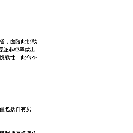
省，面臨此挑戰
院並非輕率做出
挑戰性。此命令
僅包括自有房