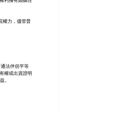
等權利擁有婚姻住
院權力，儘管普
普通法伴侶平等
有權或出資證明
利益。