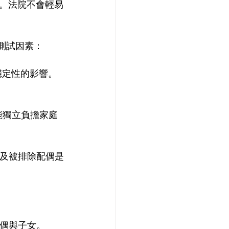
。法院不會輕易
測試因素：
穩定性的影響。
能獨立負擔家庭
以及被排除配偶是
配偶與子女。