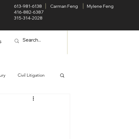
613-981-6138
Carman Feng
Mylene Feng
416-882-6387
315-314-2028
s
ury
Civil Litigation
害
家庭法