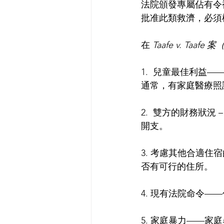
法院頒發專屬佔有令
批准此類救濟，必須
在 
Taafe v. Taafe 
1.  兒童最佳利
通常，有家庭醫療照
2.  雙方的財務狀
開支。
3. 考慮其他合適
否有可行的住所。
4. 現有法院命令
5. 家庭暴力——