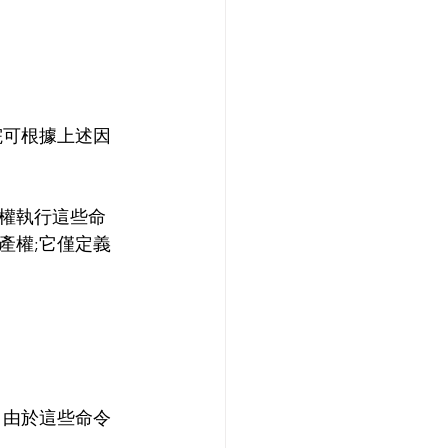
院可根據上述因
權執行這些命
產權;它僅定義
。由於這些命令